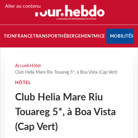
Aller au contenu
NATION
FRANCE
TRANSPORT
HÉBERGEMENT
MICE
MOBILITÉS
Accueil
›
Hôtel
›
Club Helia Mare Riu Touareg 5*, à Boa Vista (Cap Vert)
HÔTEL
Club Helia Mare Riu
Touareg 5*, à Boa Vista
(Cap Vert)