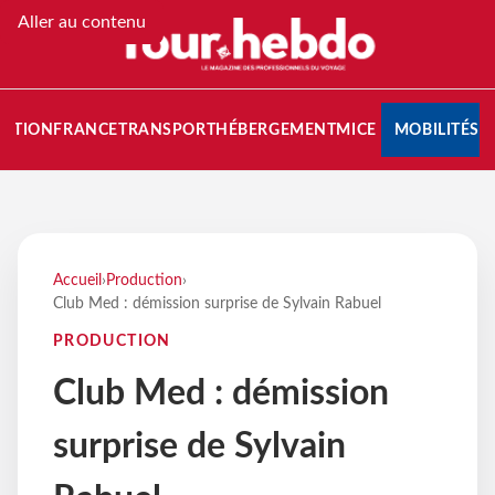
Aller au contenu
NATION
FRANCE
TRANSPORT
HÉBERGEMENT
MICE
MOBILITÉS
Accueil
›
Production
›
Club Med : démission surprise de Sylvain Rabuel
PRODUCTION
Club Med : démission
surprise de Sylvain