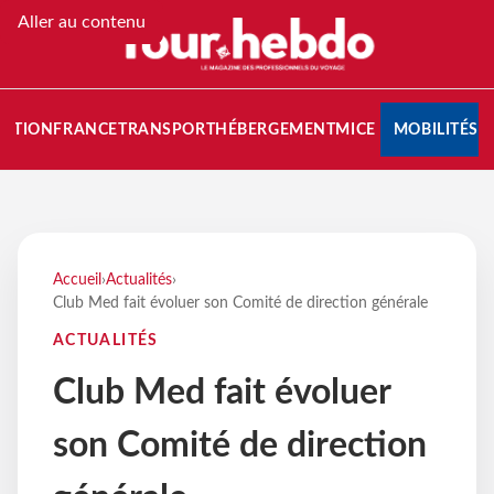
Aller au contenu
NATION
FRANCE
TRANSPORT
HÉBERGEMENT
MICE
MOBILITÉS
Accueil
›
Actualités
›
Club Med fait évoluer son Comité de direction générale
ACTUALITÉS
Club Med fait évoluer
son Comité de direction