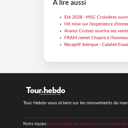
À lire aussi
Eté 2028 : MSC Croisières ouvre
HX mise sur l’expérience d’imme
Aranui Cruises ouvrira ses vent
FRAM remet Chypre à l'honneur
Réceptif ibérique : Calafell Eva
Tour Hebdo vous éclaire sur les mouvements du march
Notre équipe :
Le Quotidien du Tourisme
·
Tour Hebdo
·
Bu