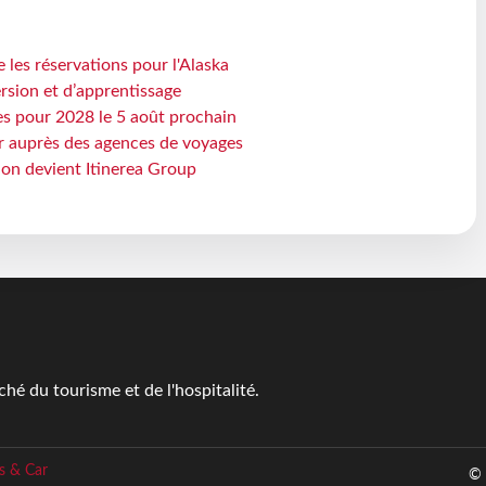
 les réservations pour l'Alaska
rsion et d’apprentissage
es pour 2028 le 5 août prochain
 auprès des agences de voyages
sion devient Itinerea Group
é du tourisme et de l'hospitalité.
s & Car
© 