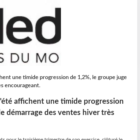
ichent une timide progression de 1,2%, le groupe juge
ès encourageant.
l'été affichent une timide progression
le démarrage des ventes hiver très
ts pour le troisième trimestre de son exercice, clôturé le