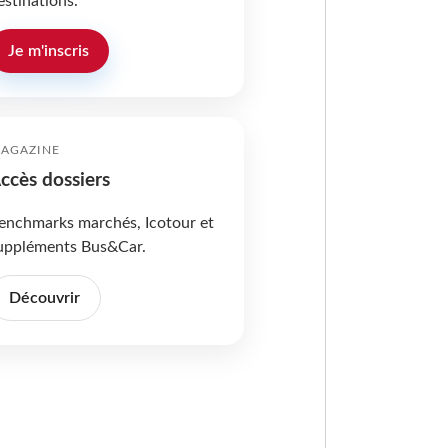
estinations.
Je m'inscris
AGAZINE
ccès dossiers
enchmarks marchés, Icotour et
uppléments Bus&Car.
Découvrir