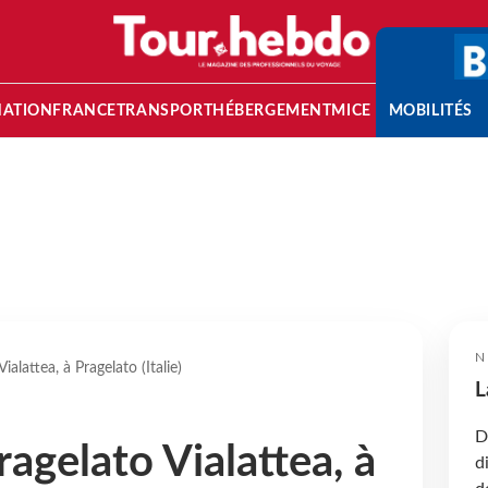
NATION
FRANCE
TRANSPORT
HÉBERGEMENT
MICE
MOBILITÉS
N
alattea, à Pragelato (Italie)
L
D
agelato Vialattea, à
d