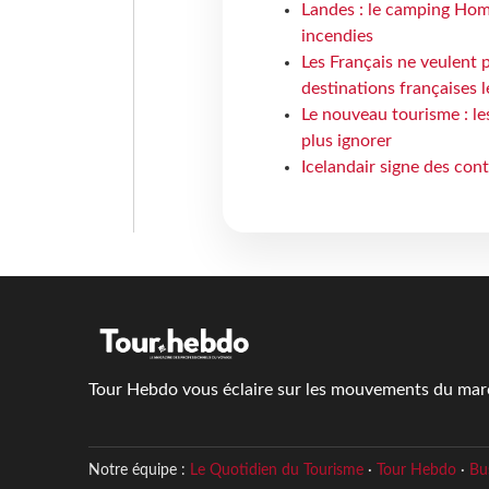
Landes : le camping Hom
incendies
Les Français ne veulent p
destinations françaises l
Le nouveau tourisme : le
plus ignorer
Icelandair signe des con
Tour Hebdo vous éclaire sur les mouvements du march
Notre équipe :
Le Quotidien du Tourisme
·
Tour Hebdo
·
Bu