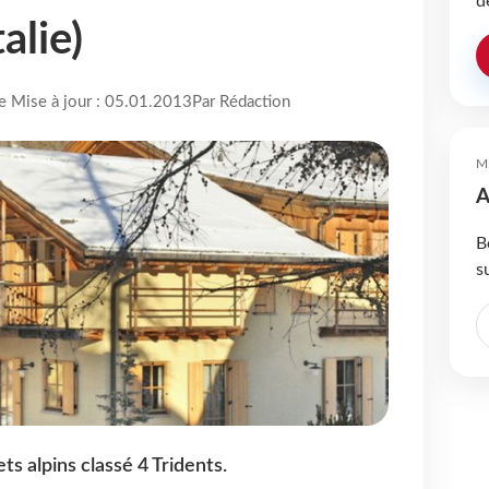
d
alie)
re Mise à jour : 05.01.2013
Par Rédaction
M
A
B
s
ts alpins classé 4 Tridents.