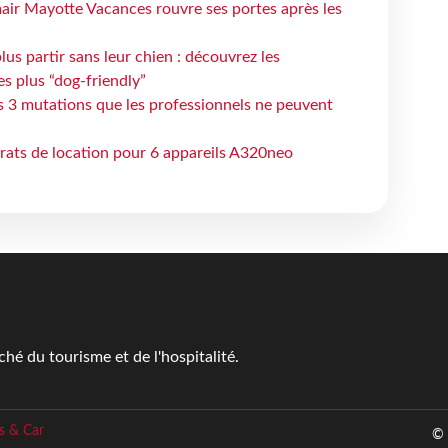
air Mayotte Vacances rouvre ses portes après les
lus partir sans leur chien : découvrez les
es plus “dog-friendly”
s 3 mutations que les professionnels ne peuvent
trats de location pour 6 appareils A320neo
é du tourisme et de l'hospitalité.
s & Car
© 