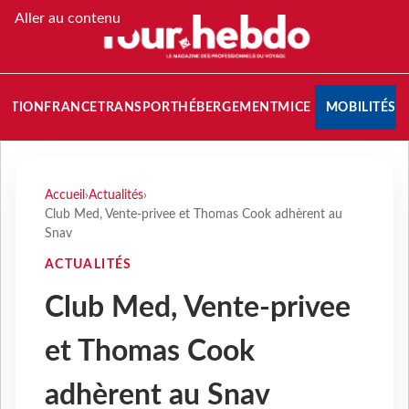
Aller au contenu
NATION
FRANCE
TRANSPORT
HÉBERGEMENT
MICE
MOBILITÉS
Accueil
›
Actualités
›
Club Med, Vente-privee et Thomas Cook adhèrent au
Snav
ACTUALITÉS
Club Med, Vente-privee
et Thomas Cook
adhèrent au Snav