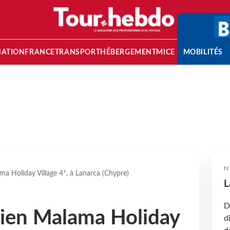
NATION
FRANCE
TRANSPORT
HÉBERGEMENT
MICE
MOBILITÉS
N
a Holiday Village 4*, à Lanarca (Chypre)
L
D
ien Malama Holiday
d