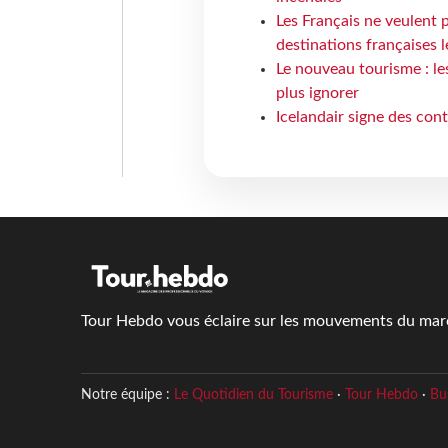
Les Français ne veulent p
destinations françaises l
Le nouveau tourisme : le
plus ignorer
Icelandair signe des con
Tour Hebdo vous éclaire sur les mouvements du march
Notre équipe :
Le Quotidien du Tourisme
·
Tour Hebdo
·
Bu