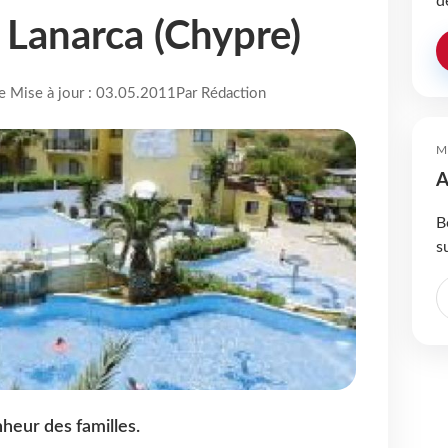
d
à Lanarca (Chypre)
re Mise à jour : 03.05.2011
Par Rédaction
M
A
B
s
heur des familles.