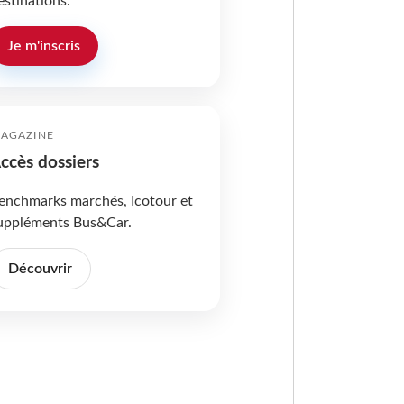
estinations.
Je m'inscris
AGAZINE
ccès dossiers
enchmarks marchés, Icotour et
uppléments Bus&Car.
Découvrir