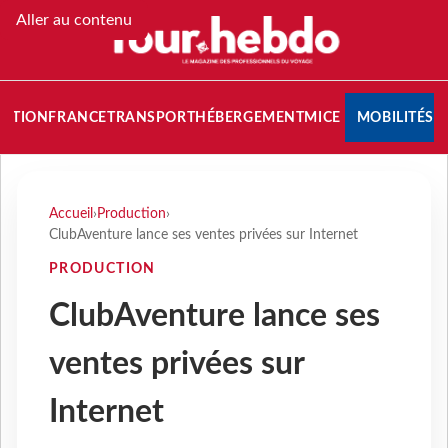
Aller au contenu
NATION
FRANCE
TRANSPORT
HÉBERGEMENT
MICE
MOBILITÉS
Accueil
›
Production
›
ClubAventure lance ses ventes privées sur Internet
PRODUCTION
ClubAventure lance ses
ventes privées sur
Internet