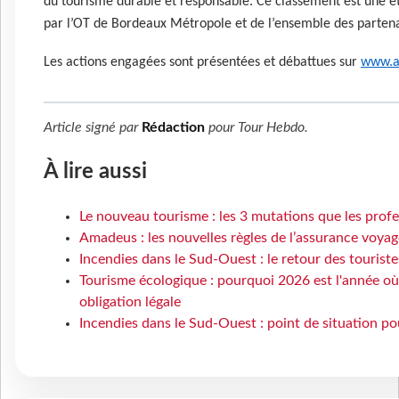
du tourisme durable et responsable. Ce classement est une éta
par l’OT de Bordeaux Métropole et de l’ensemble des partena
Les actions engagées sont présentées et débattues sur
www.a
Article signé par
Rédaction
pour
Tour Hebdo
.
À lire aussi
Le nouveau tourisme : les 3 mutations que les prof
Amadeus : les nouvelles règles de l’assurance voyag
Incendies dans le Sud-Ouest : le retour des touriste
Tourisme écologique : pourquoi 2026 est l'année o
obligation légale
Incendies dans le Sud-Ouest : point de situation p