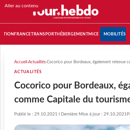
Aller au contenu
NATION
FRANCE
TRANSPORT
HÉBERGEMENT
MICE
MOBILITÉS
Accueil
›
Actualités
›
Cocorico pour Bordeaux, également retenue co
ACTUALITÉS
Cocorico pour Bordeaux, ég
comme Capitale du tourisme 
Publié le : 29.10.2021 I Dernière Mise à jour : 29.10.2021
P