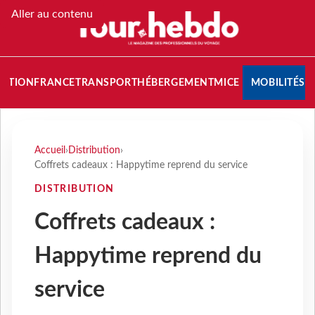
Aller au contenu
NATION
FRANCE
TRANSPORT
HÉBERGEMENT
MICE
MOBILITÉS
Accueil
›
Distribution
›
Coffrets cadeaux : Happytime reprend du service
DISTRIBUTION
Coffrets cadeaux :
Happytime reprend du
service