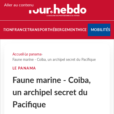
Aller au contenu
NATION
FRANCE
TRANSPORT
HÉBERGEMENT
MICE
MOBILITÉS
Accueil
›
Le panama
›
Faune marine - Coiba, un archipel secret du Pacifique
LE PANAMA
Faune marine - Coiba,
un archipel secret du
Pacifique