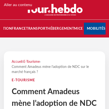
Aller au contenu
NATION
FRANCE
TRANSPORT
HÉBERGEMENT
MICE
MOBILITÉS
Accueil
›
E-Tourisme
›
Comment Amadeus mène l’adoption de NDC sur le
marché français ?
E-TOURISME
Comment Amadeus
mène l’adoption de NDC