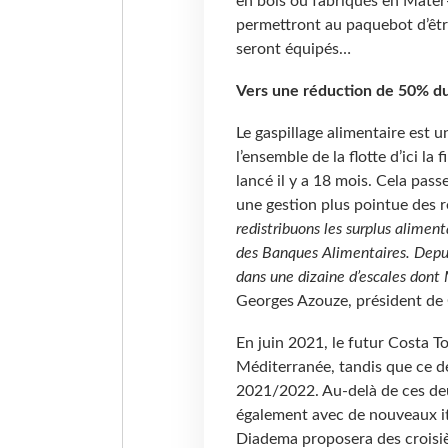
en bois ou fabriqués en Mater-
permettront au paquebot d’êtr
seront équipés…
Vers une réduction de 50% du 
Le gaspillage alimentaire est u
l’ensemble de la flotte d’ici l
lancé il y a 18 mois. Cela pas
une gestion plus pointue des r
redistribuons les surplus alimen
des Banques Alimentaires. Depui
dans une dizaine d’escales dont M
Georges Azouze, président de
En juin 2021, le futur Costa T
Méditerranée, tandis que ce de
2021/2022. Au-delà de ces deu
également avec de nouveaux it
Diadema proposera des croisiè