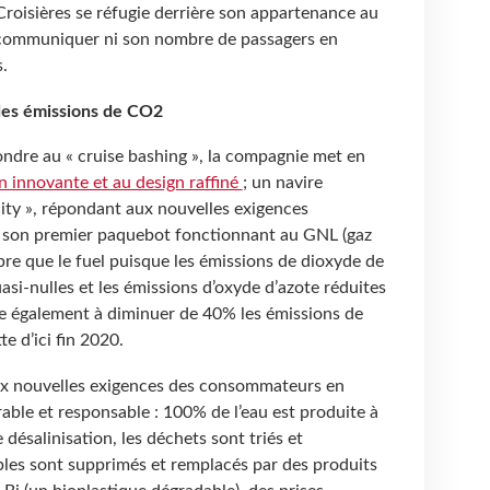
Croisières se réfugie derrière son appartenance au
 communiquer ni son nombre de passagers en
es.
des émissions de CO2
pondre au « cruise bashing », la compagnie met en
n innovante et au design raffiné
; un navire
ty », répondant aux nouvelles exigences
de son premier paquebot fonctionnant au GNL (gaz
opre que le fuel puisque les émissions de dioxyde de
asi-nulles et les émissions d’oxyde d’azote réduites
e également à diminuer de 40% les émissions de
e d’ici fin 2020.
ux nouvelles exigences des consommateurs en
ble et responsable : 100% de l’eau est produite à
désalinisation, les déchets sont triés et
tables sont supprimés et remplacés par des produits