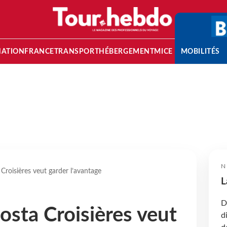
NATION
FRANCE
TRANSPORT
HÉBERGEMENT
MICE
MOBILITÉS
N
roisières veut garder l’avantage
L
D
sta Croisières veut
d