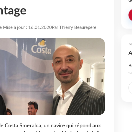
d
antage
re Mise à jour : 16.01.2020
Par Thierry Beaurepère
M
A
B
s
e Costa Smeralda, un navire qui répond aux