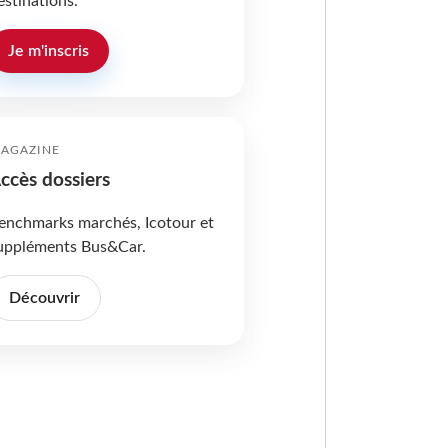
estinations.
Je m'inscris
AGAZINE
ccès dossiers
enchmarks marchés, Icotour et
uppléments Bus&Car.
Découvrir