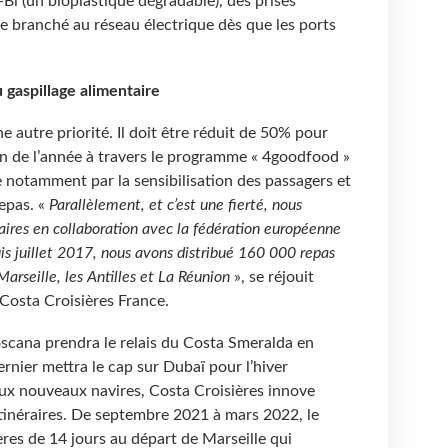
Bi (un bioplastique dégradable), des prises
e branché au réseau électrique dès que les ports
gaspillage alimentaire
ne autre priorité. Il doit être réduit de 50% pour
a fin de l’année à travers le programme « 4goodfood »
se notamment par la sensibilisation des passagers et
epas. «
Parallèlement, et c’est une fierté, nous
taires en collaboration avec la fédération européenne
s juillet 2017, nous avons distribué 160 000 repas
arseille, les Antilles et La Réunion
», se réjouit
 Costa Croisières France.
oscana prendra le relais du Costa Smeralda en
rnier mettra le cap sur Dubaï pour l’hiver
x nouveaux navires, Costa Croisières innove
inéraires. De septembre 2021 à mars 2022, le
res de 14 jours au départ de Marseille qui