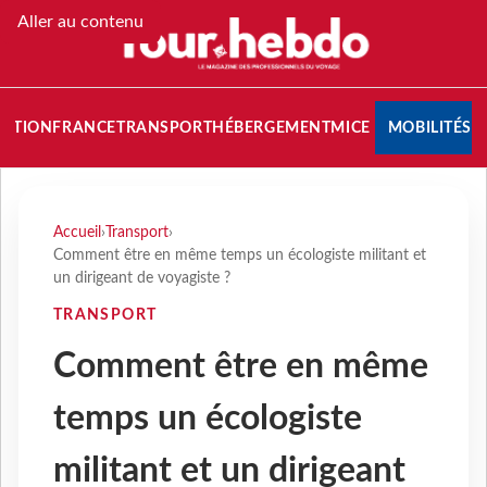
Aller au contenu
NATION
FRANCE
TRANSPORT
HÉBERGEMENT
MICE
MOBILITÉS
Accueil
›
Transport
›
Comment être en même temps un écologiste militant et
un dirigeant de voyagiste ?
TRANSPORT
Comment être en même
temps un écologiste
militant et un dirigeant