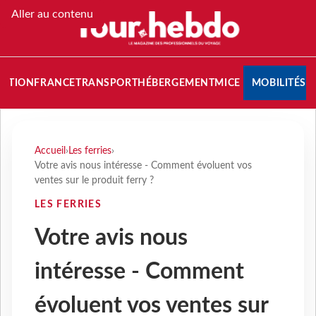
Aller au contenu
NATION
FRANCE
TRANSPORT
HÉBERGEMENT
MICE
MOBILITÉS
Accueil
›
Les ferries
›
Votre avis nous intéresse - Comment évoluent vos
ventes sur le produit ferry ?
LES FERRIES
Votre avis nous
intéresse - Comment
évoluent vos ventes sur