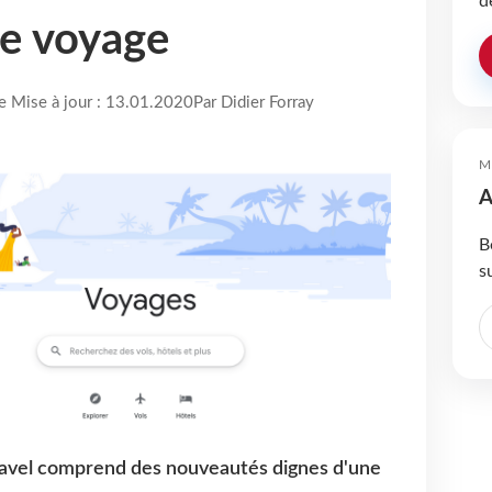
d
le voyage
re Mise à jour : 13.01.2020
Par Didier Forray
M
A
B
s
Travel comprend des nouveautés dignes d'une