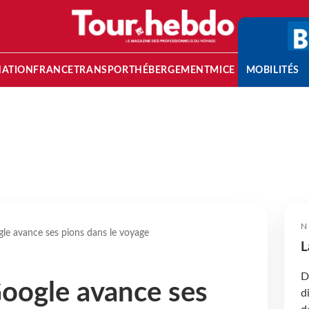
NATION
FRANCE
TRANSPORT
HÉBERGEMENT
MICE
MOBILITÉS
N
e avance ses pions dans le voyage
L
D
ogle avance ses
d