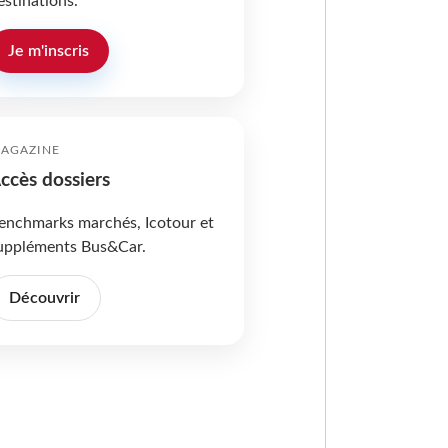
estinations.
Je m'inscris
AGAZINE
ccès dossiers
enchmarks marchés, Icotour et
uppléments Bus&Car.
Découvrir