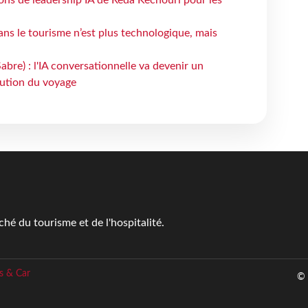
çons de leadership IA de Reda Kechouri pour les
 dans le tourisme n’est plus technologique, mais
bre) : l'IA conversationnelle va devenir un
bution du voyage
é du tourisme et de l'hospitalité.
s & Car
© 