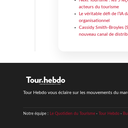
Next Tourisme : les 5 le
acteurs du tourisme
Le véritable défi de l’IA
organisationnel
Cassidy Smith-Broyles (Sa
nouveau canal de distri
Tour Hebdo vous éclaire sur les mouvements du march
Notre équipe :
Le Quotidien du Tourisme
·
Tour Hebdo
·
Bu