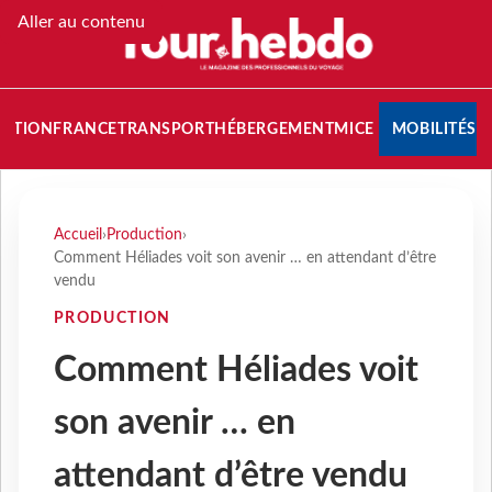
Aller au contenu
NATION
FRANCE
TRANSPORT
HÉBERGEMENT
MICE
MOBILITÉS
Accueil
›
Production
›
Comment Héliades voit son avenir … en attendant d’être
vendu
PRODUCTION
Comment Héliades voit
son avenir … en
attendant d’être vendu