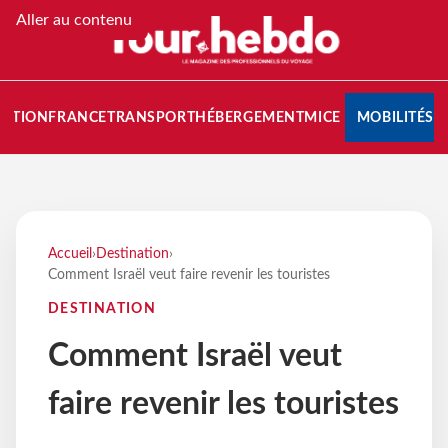
Aller au contenu
NATION
FRANCE
TRANSPORT
HÉBERGEMENT
MICE
MOBILITÉS
Accueil
›
Destination
›
Comment Israël veut faire revenir les touristes
DESTINATION
Comment Israël veut
faire revenir les touristes