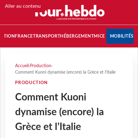
Aller au contenu
NATION
FRANCE
TRANSPORT
HÉBERGEMENT
MICE
MOBILITÉS
Accueil
›
Production
›
Comment Kuoni dynamise (encore) la Grèce et l’Italie
PRODUCTION
Comment Kuoni
dynamise (encore) la
Grèce et l’Italie