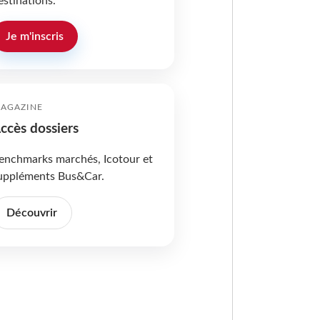
estinations.
Je m'inscris
AGAZINE
ccès dossiers
enchmarks marchés, Icotour et
uppléments Bus&Car.
Découvrir