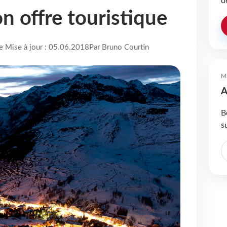
d
n offre touristique
re Mise à jour : 05.06.2018
Par Bruno Courtin
M
A
B
s