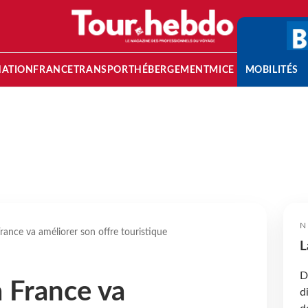
NATION
FRANCE
TRANSPORT
HÉBERGEMENT
MICE
MOBILITÉS
N
ance va améliorer son offre touristique
L
D
 France va
d