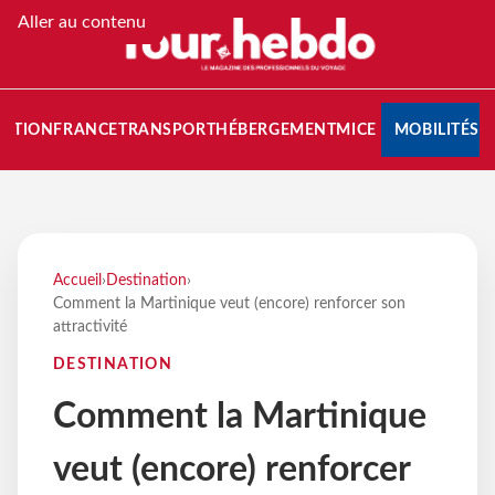
Aller au contenu
NATION
FRANCE
TRANSPORT
HÉBERGEMENT
MICE
MOBILITÉS
Accueil
›
Destination
›
Comment la Martinique veut (encore) renforcer son
attractivité
DESTINATION
Comment la Martinique
veut (encore) renforcer