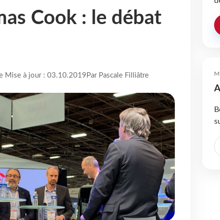
d
mas Cook : le débat
M
re Mise à jour : 03.10.2019
Par Pascale Filliâtre
A
B
s