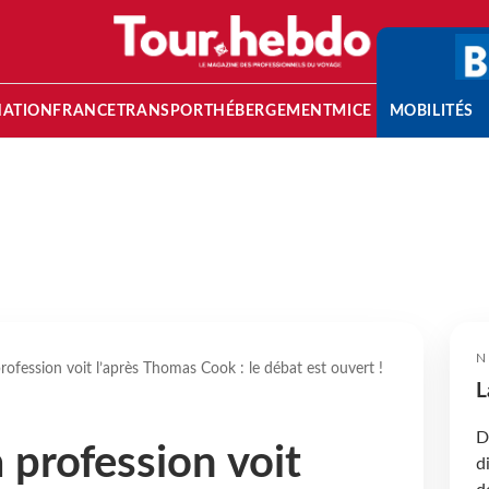
NATION
FRANCE
TRANSPORT
HÉBERGEMENT
MICE
MOBILITÉS
N
ofession voit l’après Thomas Cook : le débat est ouvert !
L
D
profession voit
d