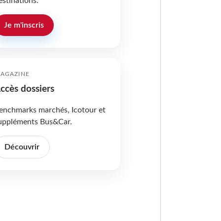
estinations.
Je m'inscris
AGAZINE
ccès dossiers
enchmarks marchés, Icotour et
uppléments Bus&Car.
Découvrir