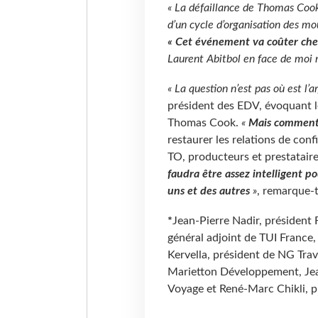
«
La défaillance de Thomas Cook, 
d’un cycle d’organisation des m
« Cet événement va coûter cher
Laurent Abitbol en face de moi m
« La question n’est pas où est l’a
président des EDV, évoquant l
Thomas Cook.
«
Mais comment, 
restaurer les relations de co
TO, producteurs et prestataire
faudra être assez intelligent p
uns et des autres
»
, remarque-t-
*
Jean-Pierre Nadir, président
général adjoint de TUI France, 
Kervella, président de NG Trav
Marietton Développement, Jea
Voyage et René-Marc Chikli, p