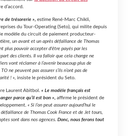
tre d’accord.
re de trésorerie »
,
estime René-Marc Chikli,
eprises du Tour-Operating (Seto), qui milite depuis
 le modèle du circuit de paiement producteur-
matière, un avant et un après défaillance de Thomas
t plus pouvoir accepter d'être payés par les
part des clients. Il va falloir que cela change ne
liers vont réclamer à l’avenir beaucoup plus de
 TO ne peuvent pas assurer s’ils n’ont pas de
arité ! »
, insiste le président du Seto.
bre Laurent Abitbol.
« Le modèle français est
hanger parce qu’il est bon »
,
affirme le président de
veloppement.
« Si l’on peut assurer aujourd’hui le
a défaillance de Thomas Cook France et de Jet tours,
omptes sont dans nos agences.
Donc, nous ferons tout