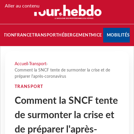
Aller au contenu
NATION
FRANCE
TRANSPORT
HÉBERGEMENT
MICE
MOBILITÉS
Accueil
›
Transport
›
Comment la SNCF tente de surmonter la crise et de
préparer l'après-coronavirus
TRANSPORT
Comment la SNCF tente
de surmonter la crise et
de préparer l'après-