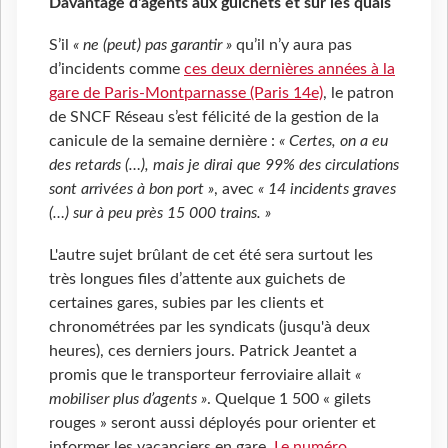
Davantage d'agents aux guichets et sur les quais
S’il
« ne (peut) pas garantir »
qu’il n’y aura pas
d’incidents comme
ces deux dernières années à la
gare de Paris-Montparnasse (Paris 14e)
, le patron
de SNCF Réseau s’est félicité de la gestion de la
canicule de la semaine dernière :
« Certes, on a eu
des retards (…), mais je dirai que 99% des circulations
sont arrivées à bon port »
, avec
« 14 incidents graves
(…) sur à peu près 15 000 trains. »
L'autre sujet brûlant de cet été sera surtout les
très longues files d’attente aux guichets de
certaines gares, subies par les clients et
chronométrées par les syndicats (jusqu'à deux
heures), ces derniers jours. Patrick Jeantet a
promis que le transporteur ferroviaire allait
«
mobiliser plus d’agents »
. Quelque 1 500 « gilets
rouges » seront aussi déployés pour orienter et
informer les vacanciers en gare.
Le numéro