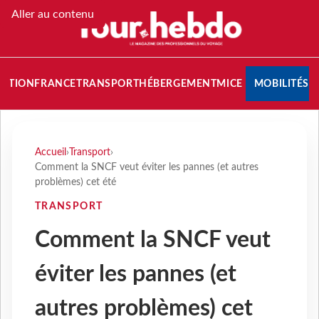
Aller au contenu
NATION
FRANCE
TRANSPORT
HÉBERGEMENT
MICE
MOBILITÉS
Accueil
›
Transport
›
Comment la SNCF veut éviter les pannes (et autres
problèmes) cet été
TRANSPORT
Comment la SNCF veut
éviter les pannes (et
autres problèmes) cet