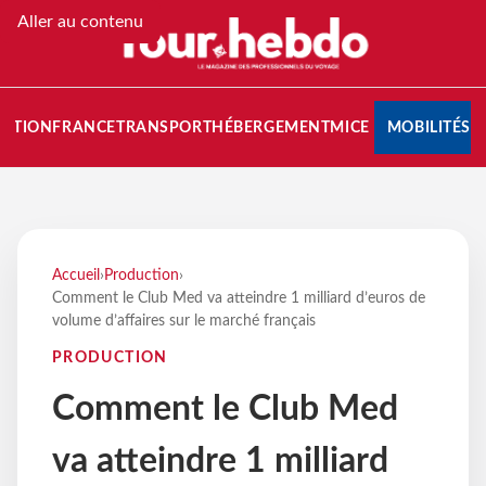
Aller au contenu
NATION
FRANCE
TRANSPORT
HÉBERGEMENT
MICE
MOBILITÉS
Accueil
›
Production
›
Comment le Club Med va atteindre 1 milliard d’euros de
volume d’affaires sur le marché français
PRODUCTION
Comment le Club Med
va atteindre 1 milliard