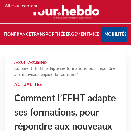
Aller au contenu
NATION
FRANCE
TRANSPORT
HÉBERGEMENT
MICE
MOBILITÉS
Accueil
›
Actualités
›
Comment l’EFHT adapte ses formations, pour répondre
aux nouveaux enjeux du tourisme ?
ACTUALITÉS
Comment l’EFHT adapte
ses formations, pour
répondre aux nouveaux