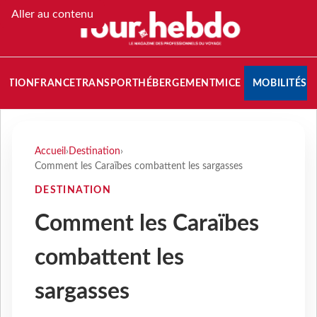
Aller au contenu
NATION
FRANCE
TRANSPORT
HÉBERGEMENT
MICE
MOBILITÉS
Accueil
›
Destination
›
Comment les Caraïbes combattent les sargasses
DESTINATION
Comment les Caraïbes
combattent les
sargasses