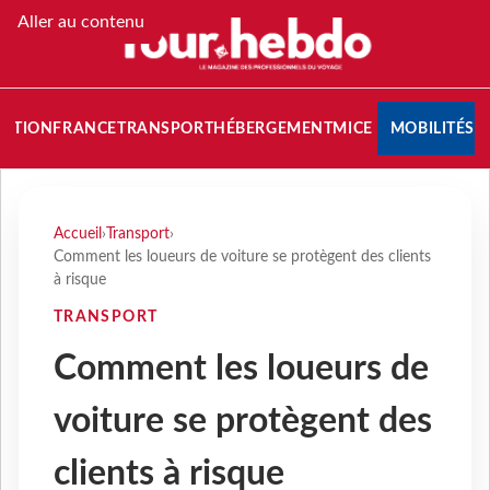
Aller au contenu
NATION
FRANCE
TRANSPORT
HÉBERGEMENT
MICE
MOBILITÉS
Accueil
›
Transport
›
Comment les loueurs de voiture se protègent des clients
à risque
TRANSPORT
Comment les loueurs de
voiture se protègent des
clients à risque