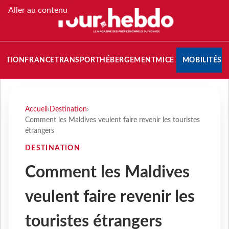
Aller au contenu
NATION
FRANCE
TRANSPORT
HÉBERGEMENT
MICE
MOBILITÉS
Accueil
›
Destination
›
Comment les Maldives veulent faire revenir les touristes
étrangers
DESTINATION
Comment les Maldives
veulent faire revenir les
touristes étrangers