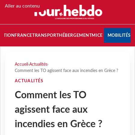
Aller au contenu
NATION
FRANCE
TRANSPORT
HÉBERGEMENT
MICE
MOBILITÉS
Accueil
›
Actualités
›
Comment les TO agissent face aux incendies en Grèce ?
ACTUALITÉS
Comment les TO
agissent face aux
incendies en Grèce ?