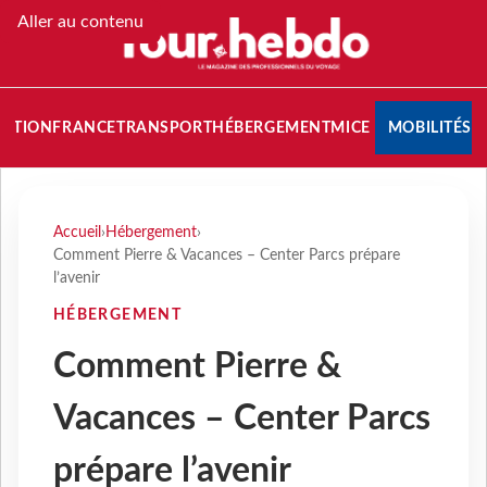
Aller au contenu
NATION
FRANCE
TRANSPORT
HÉBERGEMENT
MICE
MOBILITÉS
Accueil
›
Hébergement
›
Comment Pierre & Vacances – Center Parcs prépare
l’avenir
HÉBERGEMENT
Comment Pierre &
Vacances – Center Parcs
prépare l’avenir