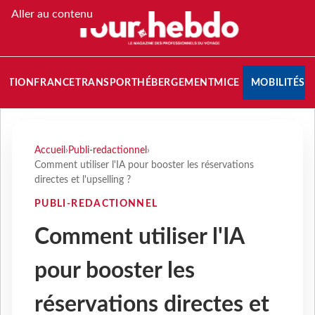
Aller au contenu
NATION
FRANCE
TRANSPORT
HÉBERGEMENT
MICE
MOBILITÉS
Accueil
›
Publi-redactionnel
›
Comment utiliser l'IA pour booster les réservations
directes et l'upselling ?
PUBLI-REDACTIONNEL
Comment utiliser l'IA
pour booster les
réservations directes et