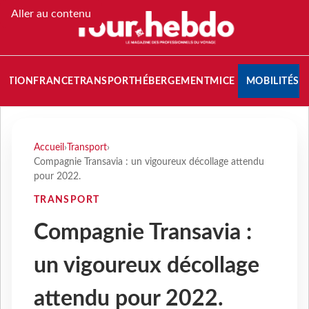
Aller au contenu
NATION
FRANCE
TRANSPORT
HÉBERGEMENT
MICE
MOBILITÉS
Accueil
›
Transport
›
Compagnie Transavia : un vigoureux décollage attendu
pour 2022.
TRANSPORT
Compagnie Transavia :
un vigoureux décollage
attendu pour 2022.