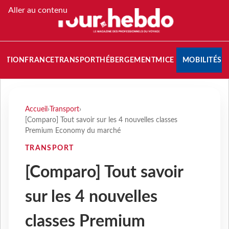
Aller au contenu
NATION
FRANCE
TRANSPORT
HÉBERGEMENT
MICE
MOBILITÉS
Accueil
›
Transport
›
[Comparo] Tout savoir sur les 4 nouvelles classes
Premium Economy du marché
TRANSPORT
[Comparo] Tout savoir
sur les 4 nouvelles
classes Premium