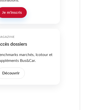
estinations.
Je m'inscris
AGAZINE
ccès dossiers
enchmarks marchés, Icotour et
uppléments Bus&Car.
Découvrir