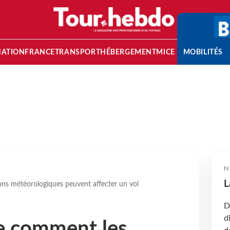
NATION
FRANCE
TRANSPORT
HÉBERGEMENT
MICE
MOBILITÉS
N
L
s météorologiques peuvent affecter un vol
D
d
 comment les