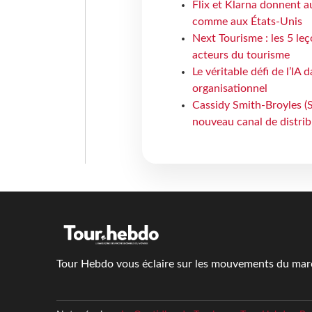
Flix et Klarna donnent a
comme aux États-Unis
Next Tourisme : les 5 le
acteurs du tourisme
Le véritable défi de l’IA
organisationnel
Cassidy Smith-Broyles (Sa
nouveau canal de distri
Tour Hebdo vous éclaire sur les mouvements du march