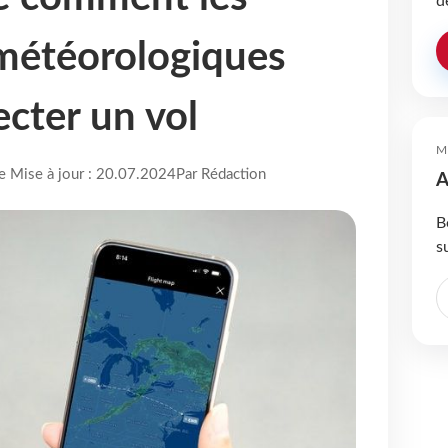
d
météorologiques
ecter un vol
M
re Mise à jour : 20.07.2024
Par Rédaction
A
B
s