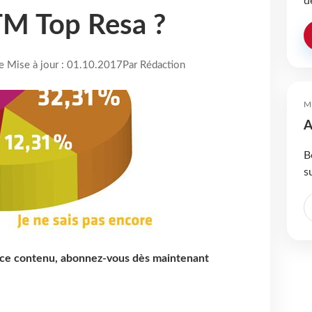
d
TM Top Resa ?
re Mise à jour : 01.10.2017
Par Rédaction
M
A
B
s
e ce contenu, abonnez-vous dès maintenant