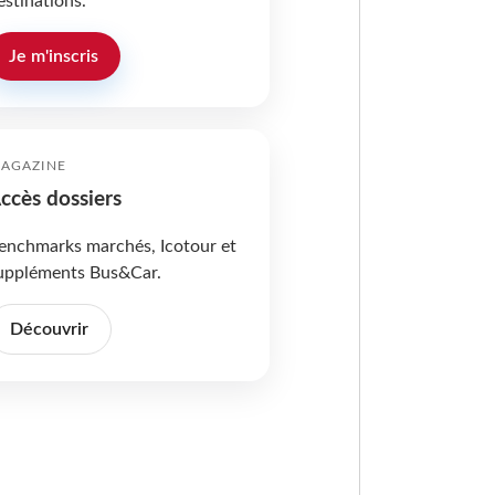
estinations.
Je m'inscris
AGAZINE
ccès dossiers
enchmarks marchés, Icotour et
uppléments Bus&Car.
Découvrir