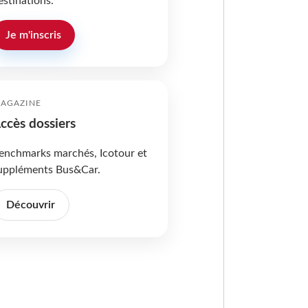
estinations.
Je m'inscris
AGAZINE
ccès dossiers
enchmarks marchés, Icotour et
uppléments Bus&Car.
Découvrir