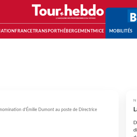
NATION
FRANCE
TRANSPORT
HÉBERGEMENT
MICE
MOBILITÉS
N
L
nomination d’Émilie Dumont au poste de Directrice
D
d