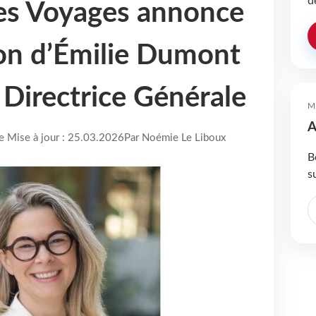
d
es Voyages annonce
on d’Émilie Dumont
 Directrice Générale
M
A
re Mise à jour : 25.03.2026
Par Noémie Le Liboux
B
s