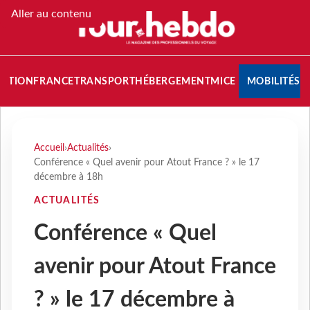
Aller au contenu
NATION
FRANCE
TRANSPORT
HÉBERGEMENT
MICE
MOBILITÉS
Accueil
›
Actualités
›
Conférence « Quel avenir pour Atout France ? » le 17
décembre à 18h
ACTUALITÉS
Conférence « Quel
avenir pour Atout France
? » le 17 décembre à