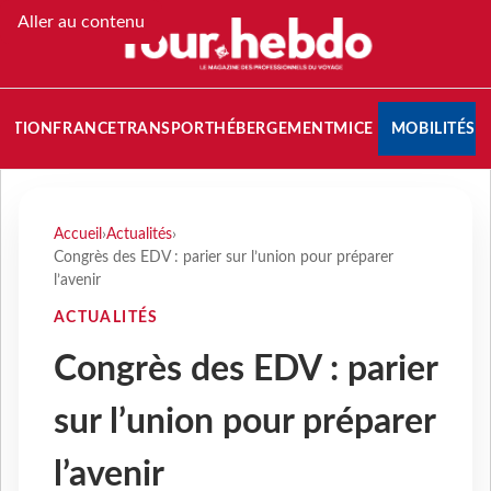
Aller au contenu
NATION
FRANCE
TRANSPORT
HÉBERGEMENT
MICE
MOBILITÉS
Accueil
›
Actualités
›
Congrès des EDV : parier sur l’union pour préparer
l’avenir
ACTUALITÉS
Congrès des EDV : parier
sur l’union pour préparer
l’avenir