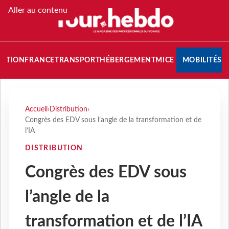
Aller au contenu
NATION
FRANCE
TRANSPORT
HÉBERGEMENT
MICE
MOBILITÉS
Accueil
›
Distribution
›
Congrès des EDV sous l’angle de la transformation et de
l’IA
DISTRIBUTION
Congrès des EDV sous
l’angle de la
transformation et de l’IA