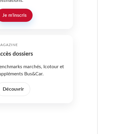
estinations.
Je m'inscris
AGAZINE
ccès dossiers
enchmarks marchés, Icotour et
uppléments Bus&Car.
Découvrir