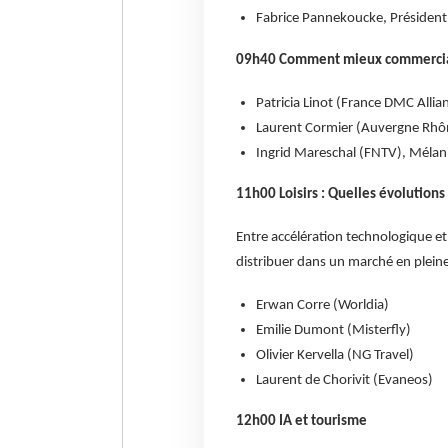
Fabrice Pannekoucke, Présiden
09h40 Comment mieux commerciali
Patricia Linot (France DMC Allia
Laurent Cormier (Auvergne Rhô
Ingrid Mareschal (FNTV), Mélan
11h00 Loisirs : Quelles évolutions
Entre accélération technologique 
distribuer dans un marché en pleine
Erwan Corre (Worldia)
Emilie Dumont (Misterfly)
Olivier Kervella (NG Travel)
Laurent de Chorivit (Evaneos)
12h00 IA et tourisme