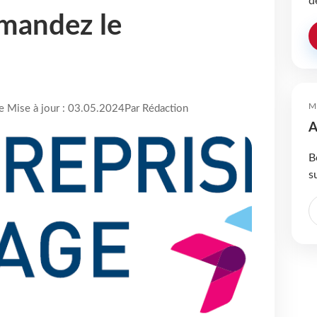
d
mandez le
M
re Mise à jour : 03.05.2024
Par Rédaction
A
B
s