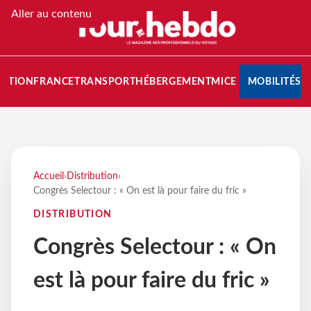
Aller au contenu
NATION
FRANCE
TRANSPORT
HÉBERGEMENT
MICE
MOBILITÉS
Accueil
›
Distribution
›
Congrès Selectour : « On est là pour faire du fric »
DISTRIBUTION
Congrès Selectour : « On
est là pour faire du fric »