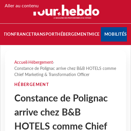
Aller au contenu
NATION
FRANCE
TRANSPORT
HÉBERGEMENT
MICE
MOBILITÉS
Accueil
›
Hébergement
›
Constance de Polignac arrive chez B&B HOTELS comme
Chief Marketing & Transformation Officer
HÉBERGEMENT
Constance de Polignac
arrive chez B&B
HOTELS comme Chief