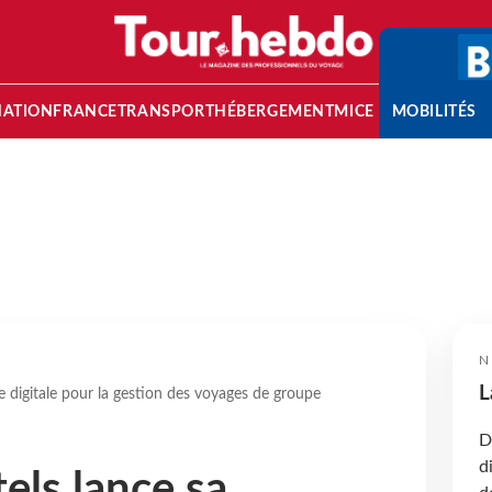
NATION
FRANCE
TRANSPORT
HÉBERGEMENT
MICE
MOBILITÉS
N
L
 digitale pour la gestion des voyages de groupe
D
d
els lance sa