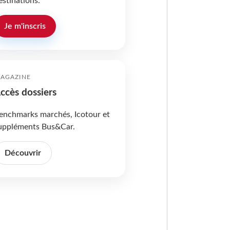
estinations.
Je m'inscris
AGAZINE
ccès dossiers
enchmarks marchés, Icotour et
uppléments Bus&Car.
Découvrir