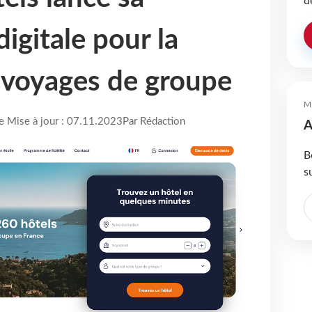
d
igitale pour la
 voyages de groupe
M
re Mise à jour : 07.11.2023
Par Rédaction
A
B
s