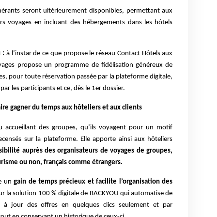
inérants seront ultérieurement disponibles, permettant aux
urs voyages en incluant des hébergements dans les hôtels
u :
à l’instar de ce que propose le réseau Contact Hôtels aux
oyages propose un programme de fidélisation généreux de
s, pour toute réservation passée par la plateforme digitale,
ar les participants et ce, dès le 1er dossier.
re gagner du temps aux hôteliers et aux clients
u accueillant des groupes, qu’ils voyagent pour un motif
ecensés sur la plateforme. Elle apporte ainsi aux hôteliers
sibilité auprès des organisateurs de voyages de groupes,
ourisme ou non, français comme étrangers.
re un
gain de temps précieux et facilite l’organisation des
e sur la solution 100 % digitale de BACKYOU qui automatise de
e à jour des offres en quelques clics seulement et par
 tout en conservant un historique de ceux-ci.