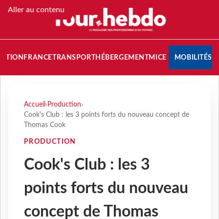
Aller au contenu
NATION
FRANCE
TRANSPORT
HÉBERGEMENT
MICE
MOBILITÉS
Accueil
›
Production
›
Cook's Club : les 3 points forts du nouveau concept de
Thomas Cook
PRODUCTION
Cook's Club : les 3
points forts du nouveau
concept de Thomas