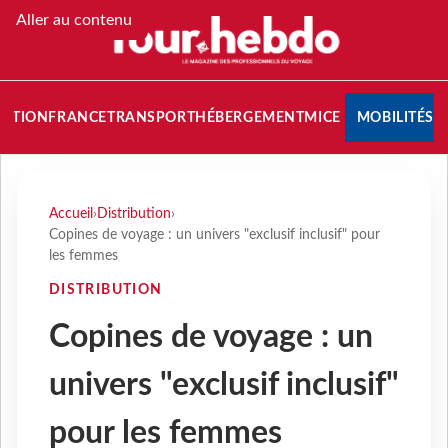
Aller au contenu
NATION
FRANCE
TRANSPORT
HÉBERGEMENT
MICE
MOBILITÉS
Accueil
›
Distribution
›
Copines de voyage : un univers "exclusif inclusif" pour
les femmes
DISTRIBUTION
Copines de voyage : un
univers "exclusif inclusif"
pour les femmes