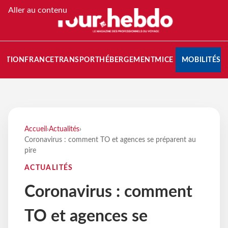
Aller au contenu
NATION
FRANCE
TRANSPORT
HÉBERGEMENT
MICE
MOBILITÉS
Accueil
›
Actualités
›
Coronavirus : comment TO et agences se préparent au
pire
ACTUALITÉS
Coronavirus : comment
TO et agences se