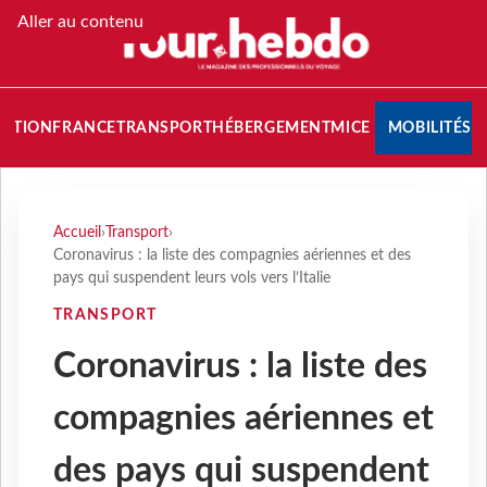
Aller au contenu
NATION
FRANCE
TRANSPORT
HÉBERGEMENT
MICE
MOBILITÉS
Accueil
›
Transport
›
Coronavirus : la liste des compagnies aériennes et des
pays qui suspendent leurs vols vers l’Italie
TRANSPORT
Coronavirus : la liste des
compagnies aériennes et
des pays qui suspendent