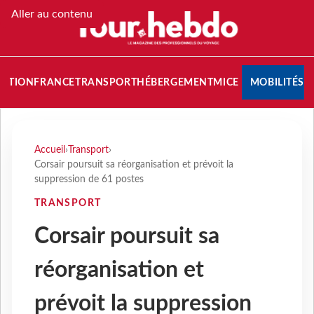
Aller au contenu
NATION
FRANCE
TRANSPORT
HÉBERGEMENT
MICE
MOBILITÉS
Accueil
›
Transport
›
Corsair poursuit sa réorganisation et prévoit la
suppression de 61 postes
TRANSPORT
Corsair poursuit sa
réorganisation et
prévoit la suppression