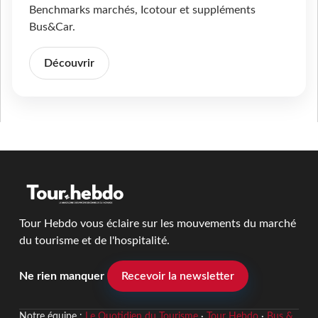
Benchmarks marchés, Icotour et suppléments
Bus&Car.
Découvrir
Tour Hebdo vous éclaire sur les mouvements du marché
du tourisme et de l'hospitalité.
Ne rien manquer
Recevoir la newsletter
Notre équipe :
Le Quotidien du Tourisme
·
Tour Hebdo
·
Bus &