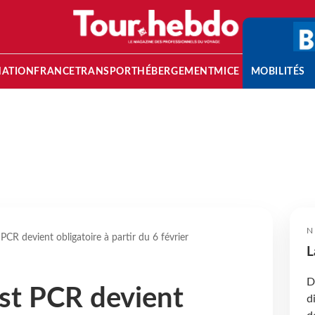
NATION
FRANCE
TRANSPORT
HÉBERGEMENT
MICE
MOBILITÉS
N
 PCR devient obligatoire à partir du 6 février
L
D
est PCR devient
d