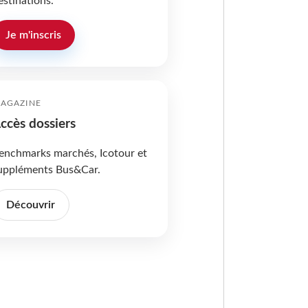
estinations.
Je m'inscris
AGAZINE
ccès dossiers
enchmarks marchés, Icotour et
uppléments Bus&Car.
Découvrir