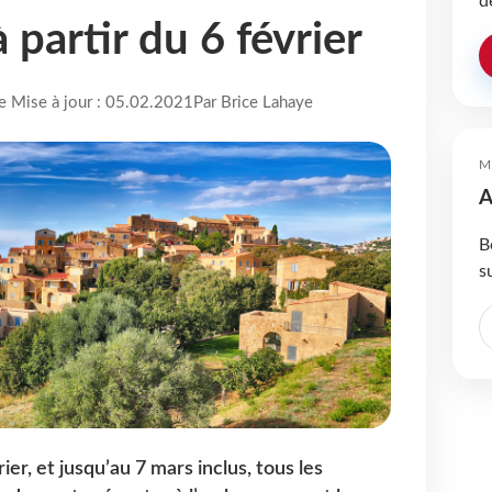
d
à partir du 6 février
re Mise à jour : 05.02.2021
Par Brice Lahaye
M
A
B
s
er, et jusqu’au 7 mars inclus, tous les